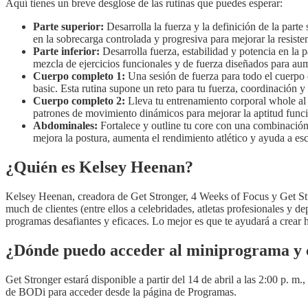
Aquí tienes un breve desglose de las rutinas que puedes esperar:
Parte superior:
Desarrolla la fuerza y la definición de la parte
en la sobrecarga controlada y progresiva para mejorar la resiste
Parte inferior:
Desarrolla fuerza, estabilidad y potencia en la p
mezcla de ejercicios funcionales y de fuerza diseñados para aume
Cuerpo completo 1:
Una sesión de fuerza para todo el cuerpo q
basic. Esta rutina supone un reto para tu fuerza, coordinación y
Cuerpo completo 2:
Lleva tu entrenamiento corporal whole al s
patrones de movimiento dinámicos para mejorar la aptitud funcio
Abdominales:
Fortalece y outline tu core con una combinación e
mejora la postura, aumenta el rendimiento atlético y ayuda a esc
¿Quién es Kelsey Heenan?
Kelsey Heenan, creadora de Get Stronger, 4 Weeks of Focus y Get Stur
much de clientes (entre ellos a celebridades, atletas profesionales y 
programas desafiantes y eficaces. Lo mejor es que te ayudará a crear h
¿Dónde puedo acceder al miniprograma y c
Get Stronger estará disponible a partir del 14 de abril a las 2:00 p. m
de BODi para acceder desde la página de Programas.