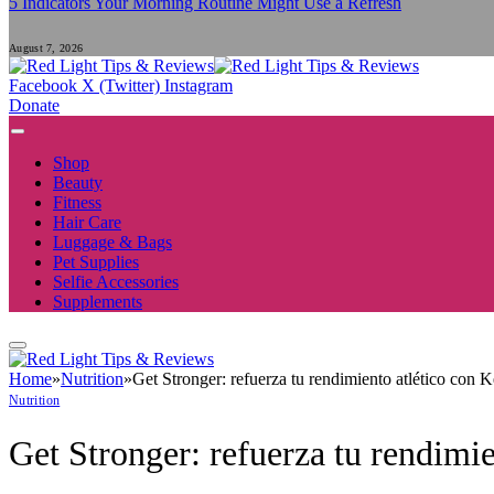
5 Indicators Your Morning Routine Might Use a Refresh
August 7, 2026
Facebook
X (Twitter)
Instagram
Donate
Shop
Beauty
Fitness
Hair Care
Luggage & Bags
Pet Supplies
Selfie Accessories
Supplements
Home
»
Nutrition
»
Get Stronger: refuerza tu rendimiento atlético con
Nutrition
Get Stronger: refuerza tu rendimi