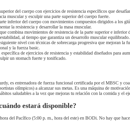
 superior del cuerpo con ejercicios de resistencia específicos que desafía
ncia muscular y esculpir una parte superior del cuerpo fuerte.
arte inferior del cuerpo con movimientos compuestos dirigidos a los glút
ntar la resistencia y desarrollar la masa muscular.
ue combina movimientos de resistencia de la parte superior e inferior d
 estabilidad, al tiempo que garantiza un desarrollo muscular equilibrado.
iguiente nivel con técnicas de sobrecarga progresiva que mejoran la fuer
nal y la fuerza basic.
specífica de ejercicios de resistencia y estabilidad diseñados para aume
ulpir un stomach fuerte y tonificado.
dy, es entrenadora de fuerza funcional certificada por el MBSC y coac
deportistas olímpicos) a alcanzar sus metas. Es una máquina de motivació
ábitos saludables a la vez que mejoras tu relación con la comida y el eje
uándo estará disponible?
., hora del Pacífico (5:00 p. m., hora del este) en BODi. No hay que hac