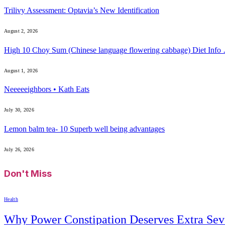
Trilivy Assessment: Optavia’s New Identification
August 2, 2026
High 10 Choy Sum (Chinese language flowering cabbage) Diet Info
August 1, 2026
Neeeeeighbors • Kath Eats
July 30, 2026
Lemon balm tea- 10 Superb well being advantages
July 26, 2026
Don't Miss
Health
Why Power Constipation Deserves Extra Sev