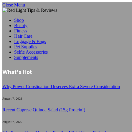
Close Menu
Shop
Beauty
Fitness
Hair Care
Luggage & Bags
Pet Supplies
Selfie Accessories
Supplements
What's Hot
Why Power Constipation Deserves Extra Severe Consideration
August 7, 2026
Recent Caprese Quinoa Salad (15g Protein!)
August 7, 2026