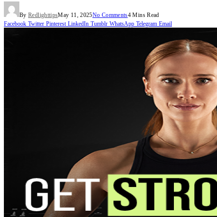
By
Redlighttips
May 11, 2025
No Comments
4 Mins Read
Facebook
Twitter
Pinterest
LinkedIn
Tumblr
WhatsApp
Telegram
Email