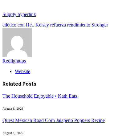
Supply hyperlink
atlético
con
He..
Kelsey
refuerza
rendimiento
Stronger
Redlighttips
Website
Related
Posts
The Household Enjoyable • Kath Eats
August 6, 2026
Quest Mexican Road Corn Jalapeno Poppers Recipe
August 4, 2026